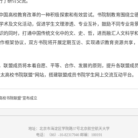
行了研讨交流。
中国高校教育改革的一种积极探索和有效尝试。书院制教育围绕立
学术及文化活动，促进学生文理渗透、专业互补，鼓励不同专业背
识的同时，打通中国传统文化中的文、史、哲，进而融汇人文科学
合作框架协议，双方书院将开展定期互访、实现通识教育资源共享，
，联盟成员将本着自愿、平等、合作、发展的原则，提升各联盟成
亚太高校书院联盟”网站，搭建联盟成员书院学生网上交流互动平台。
高校书院联盟"宣布成立
地址：北京市海淀区学院路37号北京航空航天大学
电话：（86）-10-82317946 邮编：100191