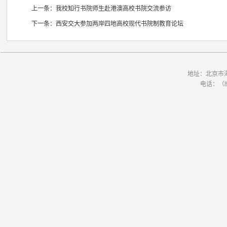
上一条：
我校知行书院师生赴港澳高校书院交流参访
下一条：
西安交大参加两岸四地高校现代书院制教育论坛
地址：北京市
电话：（86）