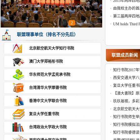
·
2015年两岸四
·
由我校主办的首
·
第三届两岸四地
1
2
3
4
5
·
UM holds Third F
联盟理事单位（排名不分先后）
北京航空航天大学知行书院
联盟成员新闻
澳门大学郑裕彤书院
·
知行书院2017年
华东师范大学孟宪承书院
·
西安交通大学八
·
复旦大学任重书
台湾清华大学厚德书院
·
【澳大書院】原
香港中文大学联合书院
·
玖玖袚禊，多彩重
·
北京航空航天大
复旦大学任重书院
·
知行书院师生举
·
知行书院模拟法
台湾政治大学政大书院
·
知行书院睿德读