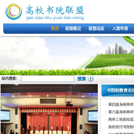
首页
联盟概况
联盟动态
入盟申请
站内搜索：
书院制教育论
·
第四届海峡两岸
·
第六届海峡两岸
·
两岸三地高校成
·
高校现代书院制