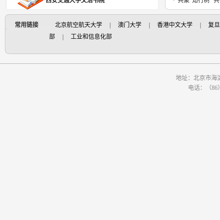
西安交通大学文治书院
·
共聚“知行树” 
常用链接
北京航空航天大学
|
澳门大学
|
香港中文大学
|
复旦
部
|
工业和信息化部
地址：北京市海
电话：（86）-